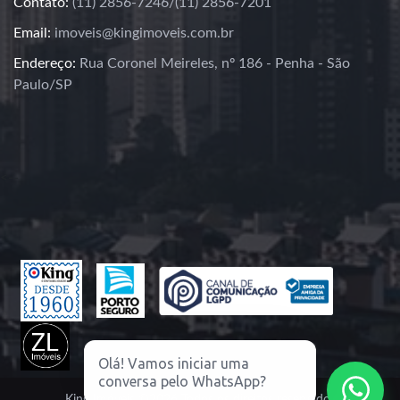
Contato:
(11) 2856-7246/(11) 2856-7201
Email:
imoveis@kingimoveis.com.br
Endereço:
Rua Coronel Meireles, nº 186 - Penha - São
Paulo/SP
<--
Olá! Vamos iniciar uma
conversa pelo WhatsApp?