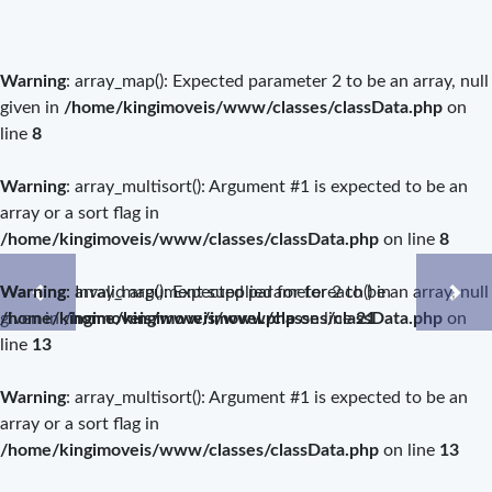
Warning
: array_map(): Expected parameter 2 to be an array, null
given in
/home/kingimoveis/www/classes/classData.php
on
line
8
Warning
: array_multisort(): Argument #1 is expected to be an
array or a sort flag in
/home/kingimoveis/www/classes/classData.php
on line
8
Warning
Warning
: Invalid argument supplied for foreach() in
: array_map(): Expected parameter 2 to be an array, null
/home/kingimoveis/www/imovel.php
given in
/home/kingimoveis/www/classes/classData.php
on line
21
on
line
13
Warning
: array_multisort(): Argument #1 is expected to be an
array or a sort flag in
/home/kingimoveis/www/classes/classData.php
on line
13